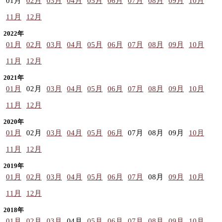
01月
02月
03月
04月
05月
06月
07月
08月
09月
10月
11月
12月
2022年
01月
02月
03月
04月
05月
06月
07月
08月
09月
10月
11月
12月
2021年
01月
02月
03月
04月
05月
06月
07月
08月
09月
10月
11月
12月
2020年
01月
02月
03月
04月
05月
06月
07月
08月
09月
10月
11月
12月
2019年
01月
02月
03月
04月
05月
06月
07月
08月
09月
10月
11月
12月
2018年
01月
02月
03月
04月
05月
06月
07月
08月
09月
10月