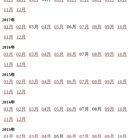
11月
12月
2017年
01月
02月
03月
04月
05月
06月
07月
08月
09月
10月
11月
12月
2016年
01月
02月
03月
04月
05月
06月
07月
08月
09月
10月
11月
12月
2015年
01月
02月
03月
04月
05月
06月
07月
08月
09月
10月
11月
12月
2014年
01月
02月
03月
04月
05月
06月
07月
08月
09月
10月
11月
12月
2013年
01月
02月
03月
04月
05月
06月
07月
08月
09月
10月