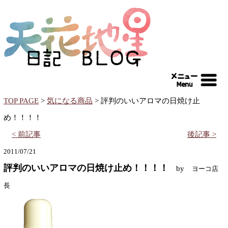
TOP PAGE
>
気になる商品
> 評判のいいアロマの日焼け止
め！！！！
< 前記事
後記事 >
2011/07/21
評判のいいアロマの日焼け止め！！！！
by
ヨーコ店
長