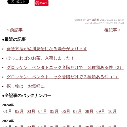
Save
Edited by
ヨーコ店長
2011/07/23 11:39:34
Last Modified 2011/07/23 13:55:41
< 前記事
後記事 >
●最近の記事
発送方法が佐川急便になる場合があります
ぽっこわぱのお茶、入荷しました！
グロッケン ペンタトニック音階だけで ３種類ある件（2）
グロッケン ペンタトニック音階だけで３種類ある件（1）
探し物は お気軽に
●全記事のバックナンバー
2024年
01月
02月
03月
04月
05月
06月
07月
08月
09月
10月
2023年