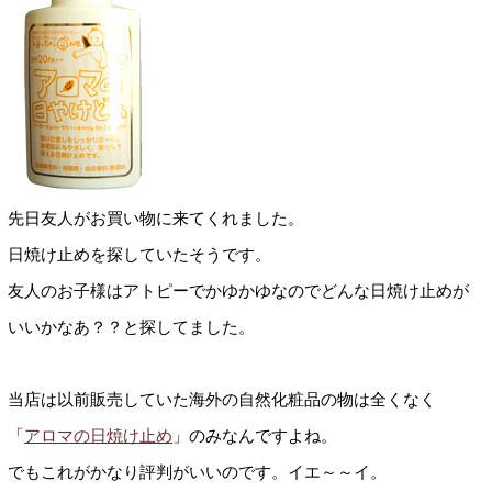
先日友人がお買い物に来てくれました。
日焼け止めを探していたそうです。
友人のお子様はアトピーでかゆかゆなのでどんな日焼け止めが
いいかなあ？？と探してました。
当店は以前販売していた海外の自然化粧品の物は全くなく
「
アロマの日焼け止め
」のみなんですよね。
でもこれがかなり評判がいいのです。イエ～～イ。