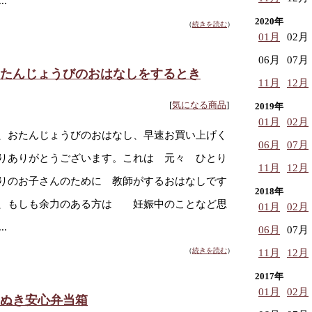
.
2020年
（
続きを読む
）
01月
02月
06月
07月
たんじょうびのおはなしをするとき
11月
12月
[
気になる商品
]
2019年
01月
02月
、おたんじょうびのおはなし、早速お買い上げく
06月
07月
りありがとうございます。これは 元々 ひとり
11月
12月
りのお子さんのために 教師がするおはなしです
2018年
、もしも余力のある方は 妊娠中のことなど思
01月
02月
.
06月
07月
（
続きを読む
）
11月
12月
2017年
01月
02月
ぬき安心弁当箱