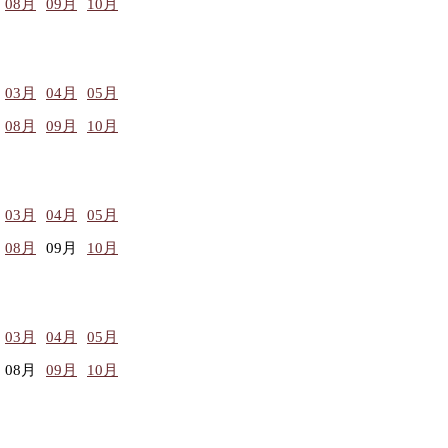
08月
09月
10月
03月
04月
05月
08月
09月
10月
03月
04月
05月
08月
09月
10月
03月
04月
05月
08月
09月
10月