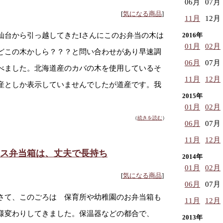
06月
07月
[
気になる商品
]
11月
12月
仙台から引っ越してきたIさんにこのお弁当の木は
2016年
01月
02月
どこの木かしら？？？と問い合わせがあり早速調
06月
07月
べました。北海道産のカバの木を使用しているそ
11月
12月
産としか表示していませんでしたが道産です。我
2015年
01月
02月
（
続きを読む
）
06月
07月
11月
12月
ス弁当箱は、丈夫で長持ち
2014年
01月
02月
[
気になる商品
]
06月
07月
さて、このごろは 保育所や幼稚園のお弁当箱も
11月
12月
様変わりしてきました。保温器などの都合で、
2013年